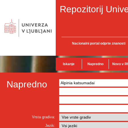
Repozitorij Unive
Nacionalni portal odprte znanosti
Iskanje
Napredno
Novo v R
Napredno
Vrsta gradiva:
Jezik: