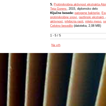
5.
Protimikrobna aktivnost ekstrakta Al
Teja Gorenc
, 2015, diplomsko delo
Ključne besede:
patogene bakterije
,
Esc
protimikrobne snovi
,
rastlinski ekstrakti
,
aktivnost
,
inhibicija rasti
,
mleto meso
,
se
Celotno besedilo
(datoteka, 2,08 MB)
1 - 5 / 5
Na vrh