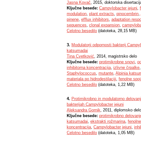
Jasna Kovač
, 2015, doktorska disertacij
Ključne besede:
Campylobacter jejuni
,
modulation
,
plant extracts
,
pinocembrin
,
pinene
,
efflux inhibitors
,
adaptation resp
sequences
,
clonal expansion
,
campyloba
Celotno besedilo
(datoteka, 28,15 MB)
3.
Modulatorji odpornosti bakterij Campy
katsumadai
Tina Cvetković
, 2014, magistrsko delo
Ključne besede:
protimikrobne snovi
,
od
inhibitorna koncentracija
,
izlivne črpalke
Staphylococcus
,
mutante
,
Alpinia katsu
materiala po hidrodestilaciji
,
fenolne spoj
Celotno besedilo
(datoteka, 1,22 MB)
4.
Protimikrobno in modulatorno delovanje 
bakterijah Campylobacter jejuni
Aleksandra Gornik
, 2011, diplomsko del
Ključne besede:
protimikrobno delovanj
katsumadai
,
ekstrakti rožmarina
,
fenolne
koncentracija
,
Campylobacter jejuni
,
inhi
Celotno besedilo
(datoteka, 1,05 MB)