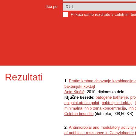
Išči po:
Prikaži samo rezultate s celotnim b
Rezultati
1.
Protimikrobno delovanje kombinacije e
bakterijski koktajl
Anja Kinčič
, 2010, diplomsko delo
Ključne besede:
patogene bakterije
,
pro
epigalokatehin galat
,
bakterijski koktajl
,
minimalna inhibitorna koncentracija
,
inhib
Celotno besedilo
(datoteka, 908,50 KB)
2.
Antimicrobial and modulatory activity
of antibiotic resistance in Camylobacter j