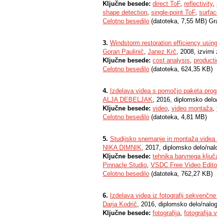
Ključne besede:
direct ToF
,
reflectivity
,
shape detection
,
single-point ToF
,
surfac
Celotno besedilo
(datoteka, 7,55 MB) Gr
3.
Windstorm restoration efficiency usin
Goran Paulinič
,
Janez Krč
, 2008, izvirn
Ključne besede:
cost analysis
,
producti
Celotno besedilo
(datoteka, 624,35 KB)
4.
Izdelava videa s pomočjo paketa pr
ALJA DEBELJAK
, 2016, diplomsko delo
Ključne besede:
video
,
video montaža
,
Celotno besedilo
(datoteka, 4,81 MB)
5.
Studijsko snemanje in montaža videa
NIKA DIMNIK
, 2017, diplomsko delo/nal
Ključne besede:
tehnika barvnega ključ
Pinnacle Studio
,
VSDC Free Video Edito
Celotno besedilo
(datoteka, 762,27 KB)
6.
Izdelava videa iz fotografij sekvenčne
Darja Kodrič
, 2016, diplomsko delo/nalo
Ključne besede:
fotografija
,
fotografija