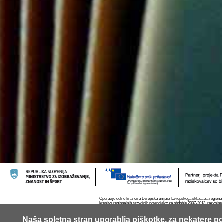
Operacijo delno financira Evropska unija iz Evropskega sklada za regional
krepitve regionalnih razvojnih potencialov za obdobje 2007-2013, razvojne
Naša spletna stran uporablja piškotke, za nekatere po