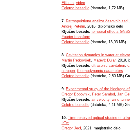
Effects
,
video
Celotno besedilo
(datoteka, 1,72 MB)
7.
Retrospektivna analiza časovnih serij
Andrej Petelin
, 2016, diplomsko delo
Ključne besede:
temporal effects GNS
Fourier transform
Celotno besedilo
(datoteka, 13,03 MB)
8.
Cavitation dynamics in water at elevate
Martin Petkovšek
,
Matevž Dular
, 2019, 
Ključne besede:
ultrasonic cavitation
,
c
nitrogen
,
thermodynamic parameters
Celotno besedilo
(datoteka, 2,80 MB) Gr
9.
Experimental study of the blockage ef
Gregor Bobovnik
,
Peter Sambol
,
Jan Ger
Ključne besede:
air velocity
,
wind tunne
Celotno besedilo
(datoteka, 4,11 MB) Gr
10.
Time-resolved optical studies of ultr
IrTe
2
2
Gregor Jecl
, 2021, magistrsko delo