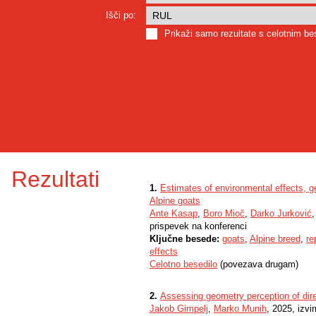
Išči po:
Prikaži samo rezultate s celotnim b
Rezultati
1.
Estimates of environmental effects, ge
Alpine goats
Ante Kasap
,
Boro Mioč
,
Darko Jurković
prispevek na konferenci
Ključne besede:
goats
,
Alpine breed
,
re
effects
Celotno besedilo
(povezava drugam)
2.
Assessing geometry perception of direc
Jakob Gimpelj
,
Marko Munih
, 2025, izvi