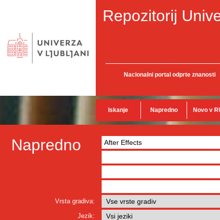
Repozitorij Unive
Nacionalni portal odprte znanosti
Iskanje
Napredno
Novo v R
Napredno
Vrsta gradiva:
Jezik: