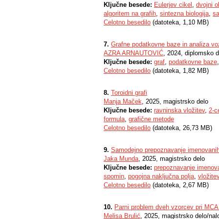
Ključne besede:
Eulerjev cikel
,
dvojni 
algoritem na grafih
,
sintezna biologija
,
sa
Celotno besedilo
(datoteka, 1,10 MB)
7.
Grafne podatkovne baze in analiza vo
AZRA ARNAUTOVIĆ
, 2024, diplomsko d
Ključne besede:
graf
,
podatkovne baze
Celotno besedilo
(datoteka, 1,82 MB)
8.
Toroidni grafi
Manja Maček
, 2025, magistrsko delo
Ključne besede:
ravninska vložitev
,
2-c
formula
,
grafične metode
Celotno besedilo
(datoteka, 26,73 MB)
9.
Samodejno prepoznavanje imenovanih e
Jaka Munda
, 2025, magistrsko delo
Ključne besede:
prepoznavanje imenova
spomin
,
pogojna naključna polja
,
vložite
Celotno besedilo
(datoteka, 2,67 MB)
10.
Parni problem dveh vzorcev pri MCA
Melisa Brulić
, 2025, magistrsko delo/nal