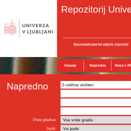
Repozitorij Unive
Nacionalni portal odprte znanosti
Iskanje
Napredno
Novo v R
Napredno
Vrsta gradiva:
Jezik: