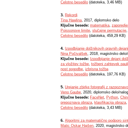
Celotno besedilo
(datoteka, 3,46 MB)
3.
Rekordi
Tina Hawlina
, 2017, diplomsko delo
Ključne besede:
matematika
,
zaporedje
Poissonove limite
,
slučajne permutacije
Celotno besedilo
(datoteka, 459,29 KB)
4.
Izpodbijanje dolžnikovih pravnih deja
Nina Počivalšek
, 2018, magistrsko delo
Ključne besede:
Izpodbijanje dejanj dol
za vložitev tožbe
,
tožbeni zahtevek paul
nost pogodbe
,
izbrisna tožba
Celotno besedilo
(datoteka, 197,76 KB)
5.
Urejanje zbirke fotografij z razpoznav
Veno Gaube
, 2020, diplomsko delo/nalo
Ključne besede:
FaceNet
,
Python
,
Chin
prepoznava obraza
,
klasifikacija obraza
Celotno besedilo
(datoteka, 3,43 MB)
6.
Algoritmi za matematično podporo sint
Matic Oskar Hajšen
, 2020, magistrsko d