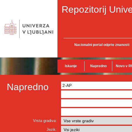
Repozitorij Unive
Nacionalni portal odprte znanosti
Iskanje
Napredno
Novo v R
Napredno
Vrsta gradiva:
Jezik: