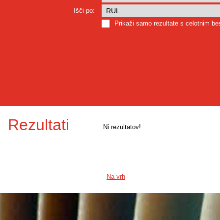
Išči po:
Prikaži samo rezultate s celotnim b
Rezultati
Ni rezultatov!
Na vrh