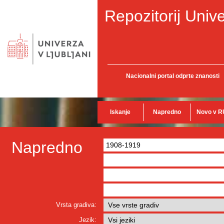
Repozitorij Unive
Nacionalni portal odprte znanosti
Iskanje
Napredno
Novo v R
Napredno
Vrsta gradiva:
Jezik: