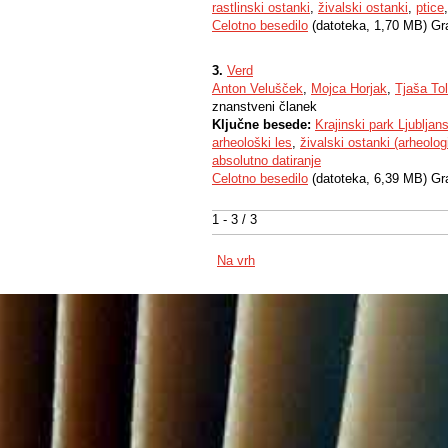
rastlinski ostanki
,
živalski ostanki
,
ptice
Celotno besedilo
(datoteka, 1,70 MB) Gr
3.
Verd
Anton Velušček
,
Mojca Horjak
,
Tjaša Tol
znanstveni članek
Ključne besede:
Krajinski park Ljubljan
arheološki les
,
živalski ostanki (arheologi
absolutno datiranje
Celotno besedilo
(datoteka, 6,39 MB) Gr
1 - 3 / 3
Na vrh