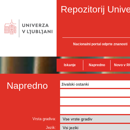
Repozitorij Unive
Nacionalni portal odprte znanosti
Iskanje
Napredno
Novo v R
Napredno
Vrsta gradiva:
Jezik: