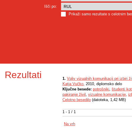
Išči po:
Prikaži samo rezultate s celotnim b
Rezultati
1.
Vpliv vizualnih komunikacij pri izbiri ži
Katja Vučko
, 2010, diplomsko delo
Ključne besede:
potrošniki
,
študenti kot
pakiranje živil
,
vizualne komunikacije
,
iz
Celotno besedilo
(datoteka, 1,42 MB)
1 - 1 / 1
Na vrh