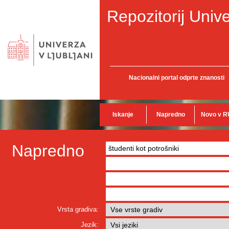
Repozitorij Unive
Nacionalni portal odprte znanosti
Iskanje
Napredno
Novo v R
Napredno
Vrsta gradiva:
Jezik: