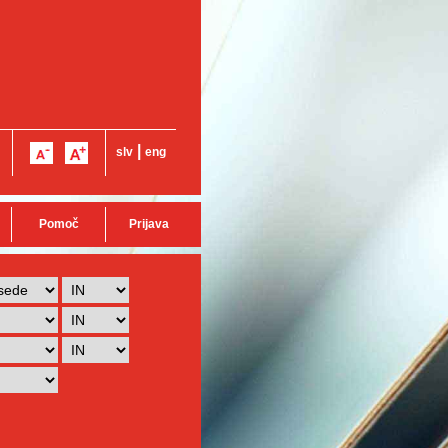
|
slv
eng
Pomoč
Prijava