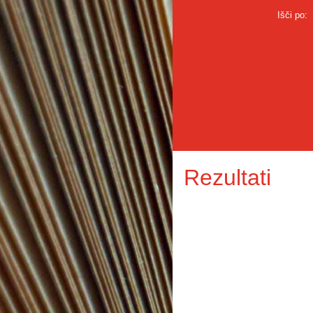
Išči po:
Rezultati