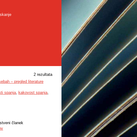
skanje
2 rezultata
ebah – pregled literature
sti spanja
,
kakovost spanja
,
stveni članek
ov