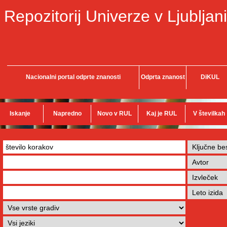
Repozitorij Univerze v Ljubljani
Nacionalni portal odprte znanosti
Odprta znanost
DiKUL
Iskanje
Napredno
Novo v RUL
Kaj je RUL
V številkah