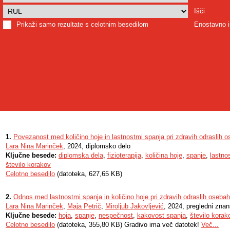
Išči
Prikaži samo rezultate s celotnim besedilom
Enostavno i
1.
Povezanost med količino hoje in lastnostmi spanja pri zdravih odraslih os
Lara Nina Marinček
, 2024, diplomsko delo
Ključne besede:
diplomska dela
,
fizioterapija
,
količina hoje
,
spanje
,
lastno
število korakov
Celotno besedilo
(datoteka, 627,65 KB)
2.
Odnos med lastnostmi spanja in količino hoje pri zdravih odraslih osebah
Lara Nina Marinček
,
Maja Petrič
,
Miroljub Jakovljević
, 2024, pregledni znan
Ključne besede:
hoja
,
spanje
,
nespečnost
,
kakovost spanja
,
število korak
Celotno besedilo
(datoteka, 355,80 KB) Gradivo ima več datotek!
Več...