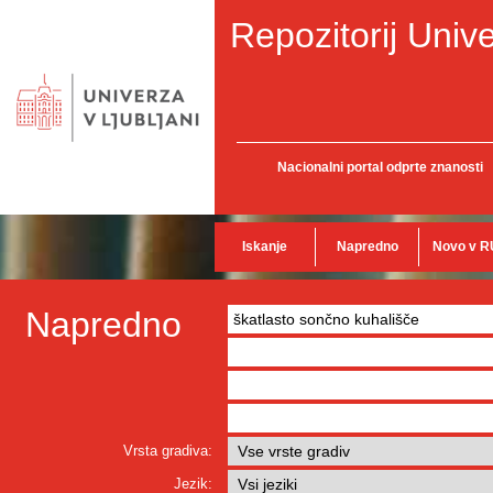
Repozitorij Unive
Nacionalni portal odprte znanosti
Iskanje
Napredno
Novo v R
Napredno
Vrsta gradiva:
Jezik: