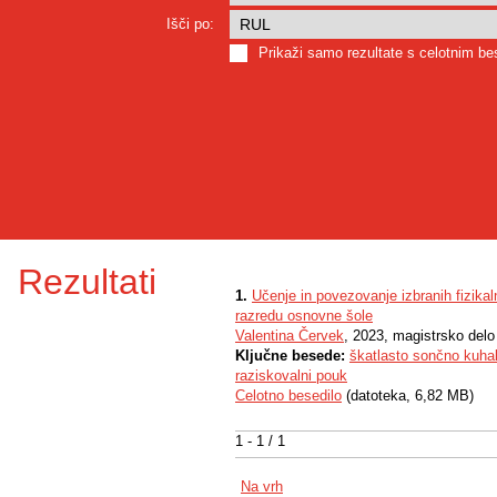
Išči po:
Prikaži samo rezultate s celotnim b
Rezultati
1.
Učenje in povezovanje izbranih fizika
razredu osnovne šole
Valentina Červek
, 2023, magistrsko delo
Ključne besede:
škatlasto sončno kuha
raziskovalni pouk
Celotno besedilo
(datoteka, 6,82 MB)
1 - 1 / 1
Na vrh