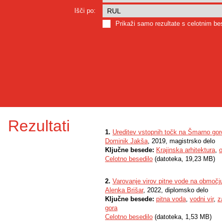
Išči po:
Prikaži samo rezultate s celotnim b
Rezultati
1.
Ureditev vstopnih točk na Šmarno gor
Dominik Jakša
, 2019, magistrsko delo
Ključne besede:
Krajinska arhitektura
,
o
Celotno besedilo
(datoteka, 19,23 MB)
2.
Varovanje virov pitne vode na območ
Alenka Brišar
, 2022, diplomsko delo
Ključne besede:
pitna voda
,
vodni vir
,
z
gora
Celotno besedilo
(datoteka, 1,53 MB)