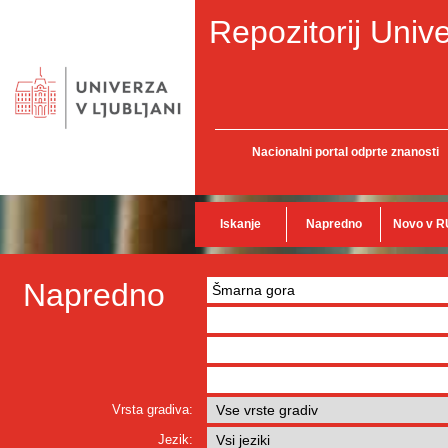
Repozitorij Unive
Nacionalni portal odprte znanosti
Iskanje
Napredno
Novo v R
Napredno
Vrsta gradiva:
Jezik: