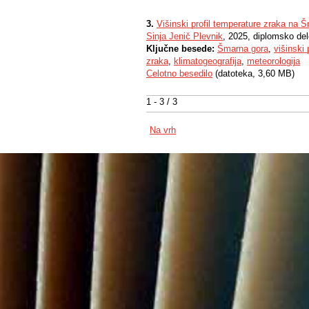
3.
Višinski profil temperature zraka na 
Sinja Jenič Plevnik
, 2025, diplomsko de
Ključne besede:
Šmarna gora
,
višinski 
zraka
,
klimatogeografija
,
meteorologija
Celotno besedilo
(datoteka, 3,60 MB)
1 - 3 / 3
Na vrh