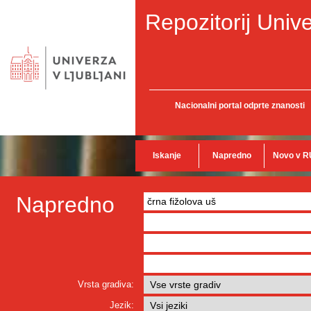
Repozitorij Unive
Nacionalni portal odprte znanosti
Iskanje
Napredno
Novo v R
Napredno
Vrsta gradiva:
Jezik: