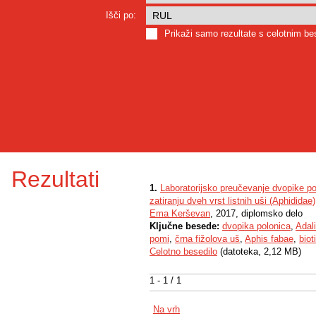
Išči po:
Prikaži samo rezultate s celotnim b
Rezultati
1.
Laboratorijsko preučevanje dvopike pol
zatiranju dveh vrst listnih uši (Aphididae)
Ema Kerševan
, 2017, diplomsko delo
Ključne besede:
dvopika polonica
,
Adal
pomi
,
črna fižolova uš
,
Aphis fabae
,
biot
Celotno besedilo
(datoteka, 2,12 MB)
1 - 1 / 1
Na vrh