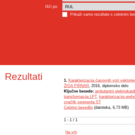
Išči po:
Prikaži samo rezultate s celotnim b
Rezultati
1.
Karakterizacija časovnih vrst vektor
ŽIGA PIRNAR
, 2016, diplomsko delo
Ključne besede:
ambulantni elektrokar
transformacija LPT
,
karakterizacija pre
značilk segmenta ST
Celotno besedilo
(datoteka, 6,73 MB)
1 - 1 / 1
Na vrh