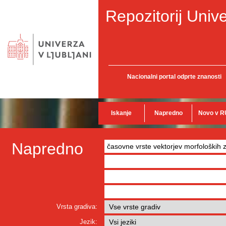
Repozitorij Unive
Nacionalni portal odprte znanosti
Iskanje
Napredno
Novo v R
Napredno
Vrsta gradiva:
Jezik: