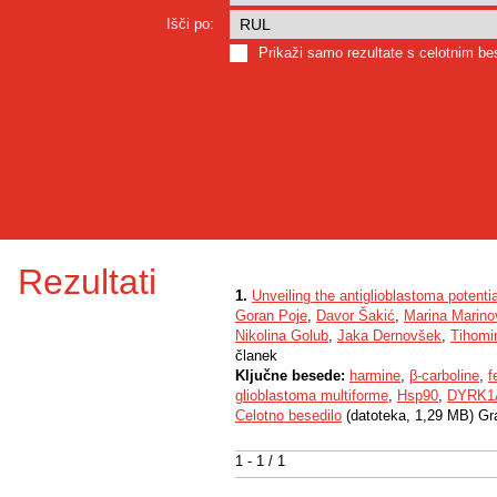
Išči po:
Prikaži samo rezultate s celotnim b
Rezultati
1.
Unveiling the antiglioblastoma potenti
Goran Poje
,
Davor Šakić
,
Marina Marino
Nikolina Golub
,
Jaka Dernovšek
,
Tihomi
članek
Ključne besede:
harmine
,
β-carboline
,
f
glioblastoma multiforme
,
Hsp90
,
DYRK1
Celotno besedilo
(datoteka, 1,29 MB) Gr
1 - 1 / 1