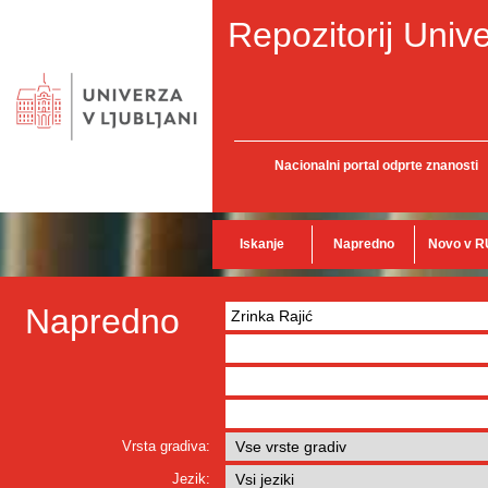
Repozitorij Unive
Nacionalni portal odprte znanosti
Iskanje
Napredno
Novo v R
Napredno
Vrsta gradiva:
Jezik: