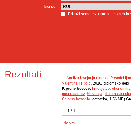
Išči po:
Prikaži samo rezultate s celotnim b
Rezultati
1.
Analiza izvajanja ukrepa "Posodablja
Valentina Filipčič
, 2016, diplomsko delo
Ključne besede:
kmetijstvo
,
ekonomika
gospodarstev
,
Slovenija
,
diplomske nalo
Celotno besedilo
(datoteka, 1,56 MB) Gr
1 - 1 / 1
Na vrh