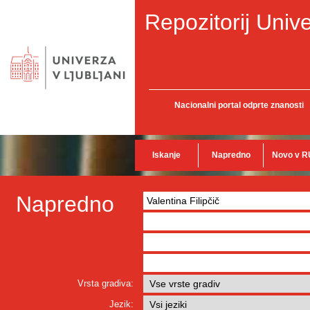
Repozitorij Unive
Nacionalni portal odprte znanosti
Iskanje
Napredno
Novo v R
Napredno
Vrsta gradiva:
Jezik: