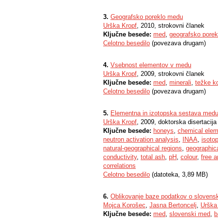
3.
Geografsko poreklo medu
Urška Kropf
, 2010, strokovni članek
Ključne besede:
med
,
geografsko porek
Celotno besedilo
(povezava drugam)
4.
Vsebnost elementov v medu
Urška Kropf
, 2009, strokovni članek
Ključne besede:
med
,
minerali
,
težke k
Celotno besedilo
(povezava drugam)
5.
Elementna in izotopska sestava medu i
Urška Kropf
, 2009, doktorska disertacija
Ključne besede:
honeys
,
chemical ele
neutron activation analysis
,
INAA
,
isotop
natural-geographical regions
,
geographica
conductivity
,
total ash
,
pH
,
colour
,
free a
correlations
Celotno besedilo
(datoteka, 3,89 MB)
6.
Oblikovanje baze podatkov o sloven
Mojca Korošec
,
Jasna Bertoncelj
,
Urška
Ključne besede:
med
,
slovenski med
,
b