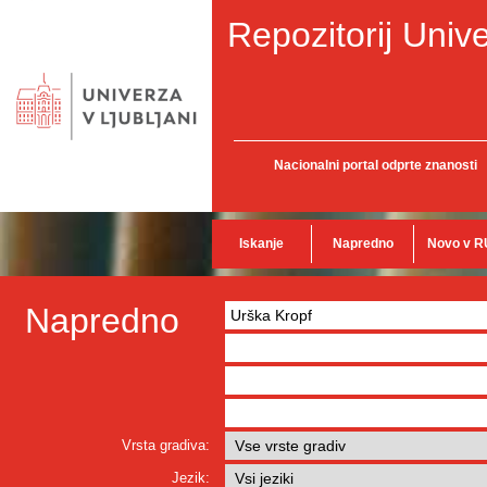
Repozitorij Unive
Nacionalni portal odprte znanosti
Iskanje
Napredno
Novo v R
Napredno
Vrsta gradiva:
Jezik: