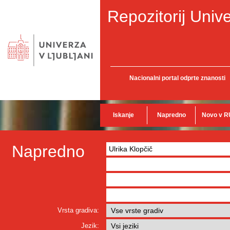
Repozitorij Unive
Nacionalni portal odprte znanosti
Iskanje
Napredno
Novo v R
Napredno
Vrsta gradiva:
Jezik: