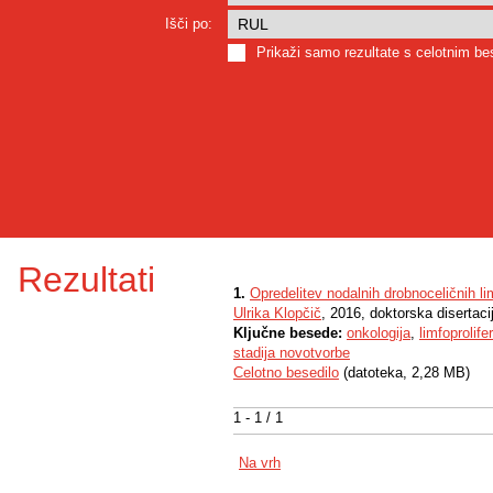
Išči po:
Prikaži samo rezultate s celotnim b
Rezultati
1.
Opredelitev nodalnih drobnoceličnih li
Ulrika Klopčič
, 2016, doktorska disertaci
Ključne besede:
onkologija
,
limfoprolife
stadija novotvorbe
Celotno besedilo
(datoteka, 2,28 MB)
1 - 1 / 1
Na vrh