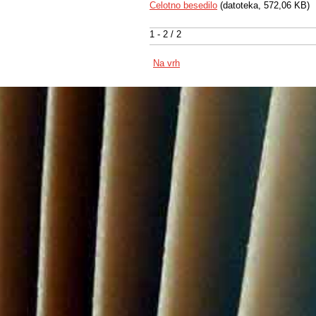
Celotno besedilo
(datoteka, 572,06 KB)
1 - 2 / 2
Na vrh