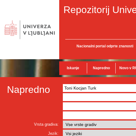
Repozitorij Unive
Nacionalni portal odprte znanosti
Iskanje
Napredno
Novo v R
Napredno
Vrsta gradiva:
Jezik: