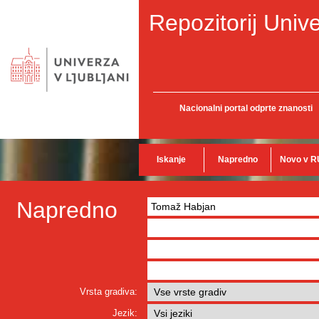
Repozitorij Unive
Nacionalni portal odprte znanosti
Iskanje
Napredno
Novo v R
Napredno
Vrsta gradiva:
Jezik: