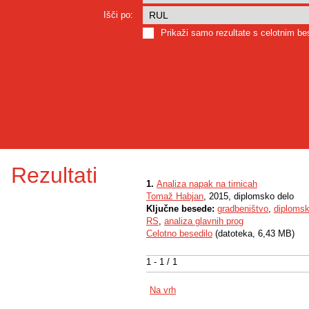
Išči po:
Prikaži samo rezultate s celotnim b
Rezultati
1.
Analiza napak na tirnicah
Tomaž Habjan
, 2015, diplomsko delo
Ključne besede:
gradbeništvo
,
diplomsk
RS
,
analiza glavnih prog
Celotno besedilo
(datoteka, 6,43 MB)
1 - 1 / 1
Na vrh