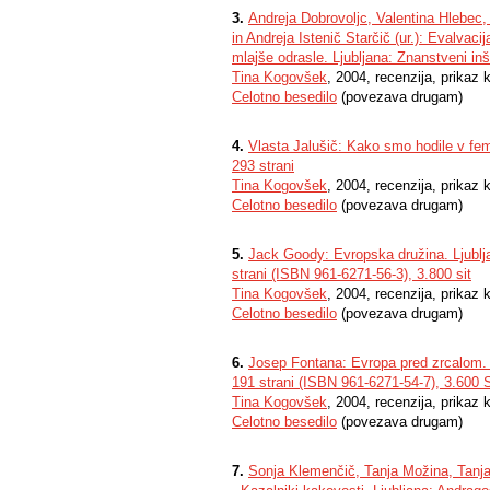
3.
Andreja Dobrovoljc, Valentina Hlebec,
in Andreja Istenič Starčič (ur.): Evalvac
mlajše odrasle. Ljubljana: Znanstveni inšt
Tina Kogovšek
, 2004, recenzija, prikaz k
Celotno besedilo
(povezava drugam)
4.
Vlasta Jalušič: Kako smo hodile v femi
293 strani
Tina Kogovšek
, 2004, recenzija, prikaz k
Celotno besedilo
(povezava drugam)
5.
Jack Goody: Evropska družina. Ljublja
strani (ISBN 961-6271-56-3), 3.800 sit
Tina Kogovšek
, 2004, recenzija, prikaz k
Celotno besedilo
(povezava drugam)
6.
Josep Fontana: Evropa pred zrcalom. L
191 strani (ISBN 961-6271-54-7), 3.600 
Tina Kogovšek
, 2004, recenzija, prikaz k
Celotno besedilo
(povezava drugam)
7.
Sonja Klemenčič, Tanja Možina, Tanj