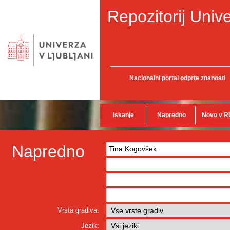
Repozitorij Unive
Nacionalni portal odprte znanosti
Iskanje
Napredno
Novo v R
Napredno
Vrsta gradiva:
Jezik: