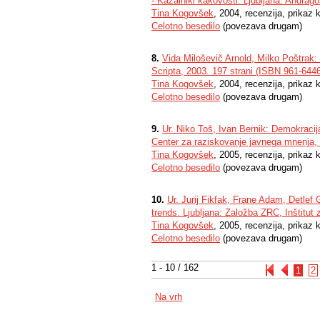
- Kazalniki kakovosti. Ljubljana: Andrag
Tina Kogovšek
, 2004, recenzija, prikaz k
Celotno besedilo
(povezava drugam)
8.
Vida Miloševič Arnold, Milko Poštrak:
Scripta, 2003. 197 strani (ISBN 961-6446
Tina Kogovšek
, 2004, recenzija, prikaz k
Celotno besedilo
(povezava drugam)
9.
Ur. Niko Toš, Ivan Bernik: Demokracija
Center za raziskovanje javnega mnenja
Tina Kogovšek
, 2005, recenzija, prikaz k
Celotno besedilo
(povezava drugam)
10.
Ur. Jurij Fikfak, Frane Adam, Detlef 
trends. Ljubljana: Založba ZRC, Inštitu
Tina Kogovšek
, 2005, recenzija, prikaz k
Celotno besedilo
(povezava drugam)
1 - 10 / 162
1
2
Na vrh