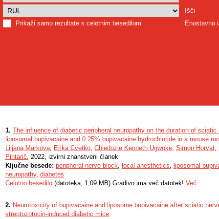
Išči
Prikaži samo rezultate s celotnim besedilom
Enostavno i
1.
The influence of diabetic peripheral neuropathy on the duration of sciati
liposomal bupivacaine and 0.25% bupivacaine hydrochloride in a mouse mo
Liljana Markova
,
Erika Cvetko
,
Chiedozie Kenneth Ugwoke
,
Simon Horvat
,
Pintarič
, 2022, izvirni znanstveni članek
Ključne besede:
peripheral nerve block
,
local anesthetics
,
liposomal bupiv
neuropathy
,
diabetes
Celotno besedilo
(datoteka, 1,09 MB) Gradivo ima več datotek!
Več...
2.
Neurotoxicity of bupivacaine and liposome bupivacaine after sciatic nerv
streptozotocin-induced diabetic mice