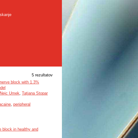
skanje
5 rezultatov
c nerve block with 1.3%
del
Nejc Umek
,
Tatjana Stopar
acaine
,
peripheral
e block in healthy and