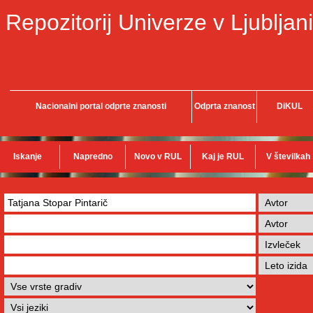
Repozitorij Univerze v Ljubljani
Nacionalni portal odprte znanosti
Odprta znanost
DiKUL
Iskanje
Napredno
Novo v RUL
Kaj je RUL
V številkah