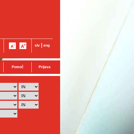
|
slv
eng
Pomoč
Prijava