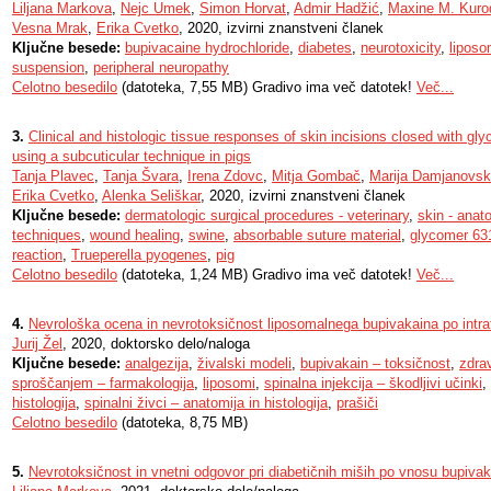
Liljana Markova
,
Nejc Umek
,
Simon Horvat
,
Admir Hadžić
,
Maxine M. Kuro
Vesna Mrak
,
Erika Cvetko
, 2020, izvirni znanstveni članek
Ključne besede:
bupivacaine hydrochloride
,
diabetes
,
neurotoxicity
,
liposo
suspension
,
peripheral neuropathy
Celotno besedilo
(datoteka, 7,55 MB) Gradivo ima več datotek!
Več...
3.
Clinical and histologic tissue responses of skin incisions closed with g
using a subcuticular technique in pigs
Tanja Plavec
,
Tanja Švara
,
Irena Zdovc
,
Mitja Gombač
,
Marija Damjanovs
Erika Cvetko
,
Alenka Seliškar
, 2020, izvirni znanstveni članek
Ključne besede:
dermatologic surgical procedures - veterinary
,
skin - anat
techniques
,
wound healing
,
swine
,
absorbable suture material
,
glycomer 63
reaction
,
Trueperella pyogenes
,
pig
Celotno besedilo
(datoteka, 1,24 MB) Gradivo ima več datotek!
Več...
4.
Nevrološka ocena in nevrotoksičnost liposomalnega bupivakaina po intratek
Jurij Žel
, 2020, doktorsko delo/naloga
Ključne besede:
analgezija
,
živalski modeli
,
bupivakain – toksičnost
,
zdra
sproščanjem – farmakologija
,
liposomi
,
spinalna injekcija – škodljivi učinki
,
histologija
,
spinalni živci – anatomija in histologija
,
prašiči
Celotno besedilo
(datoteka, 8,75 MB)
5.
Nevrotoksičnost in vnetni odgovor pri diabetičnih miših po vnosu bupiva