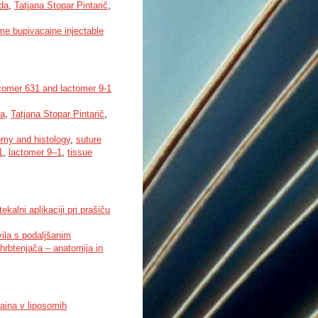
da
,
Tatjana Stopar Pintarič
,
me bupivacaine injectable
lycomer 631 and lactomer 9-1
ka
,
Tatjana Stopar Pintarič
,
omy and histology
,
suture
1
,
lactomer 9–1
,
tissue
alni aplikaciji pri prašiču
vila s podaljšanim
hrbtenjača – anatomija in
kaina v liposomih