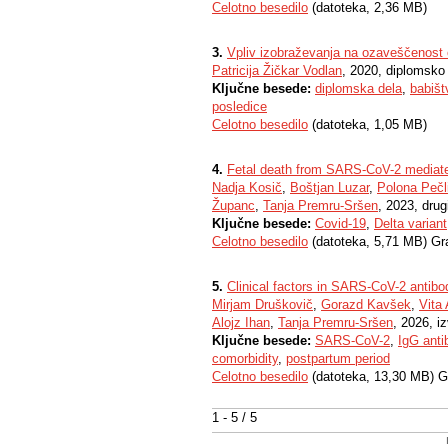
Celotno besedilo
(datoteka, 2,36 MB)
3.
Vpliv izobraževanja na ozaveščenost o
Patricija Žičkar Vodlan
, 2020, diplomsko
Ključne besede:
diplomska dela
,
babišt
posledice
Celotno besedilo
(datoteka, 1,05 MB)
4.
Fetal death from SARS-CoV-2 mediated
Nadja Kosič
,
Boštjan Luzar
,
Polona Pečl
Županc
,
Tanja Premru-Sršen
, 2023, drug
Ključne besede:
Covid-19
,
Delta variant
Celotno besedilo
(datoteka, 5,71 MB) Gr
5.
Clinical factors in SARS-CoV-2 antib
Mirjam Druškovič
,
Gorazd Kavšek
,
Vita
Alojz Ihan
,
Tanja Premru-Sršen
, 2026, i
Ključne besede:
SARS-CoV-2
,
IgG anti
comorbidity
,
postpartum period
Celotno besedilo
(datoteka, 13,30 MB) G
1 - 5 / 5