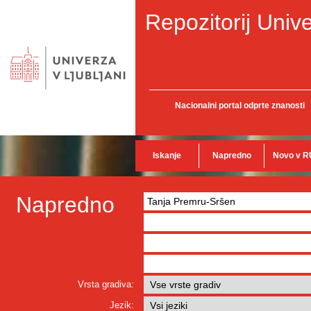
Repozitorij Unive
Nacionalni portal odprte znanosti
Iskanje
Napredno
Novo v R
Napredno
Vrsta gradiva:
Jezik: