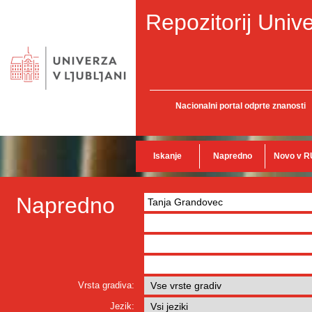
Repozitorij Unive
Nacionalni portal odprte znanosti
Iskanje
Napredno
Novo v R
Napredno
Vrsta gradiva:
Jezik: