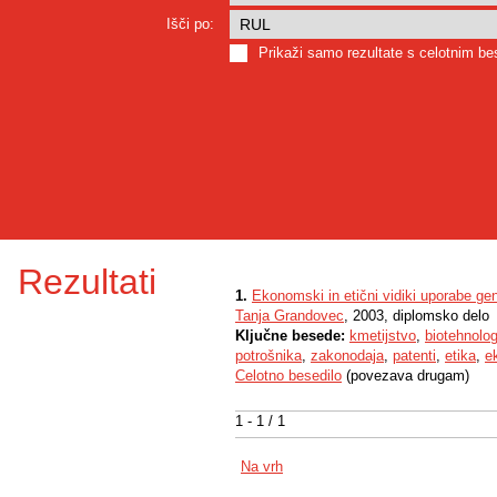
Išči po:
Prikaži samo rezultate s celotnim b
Rezultati
1.
Ekonomski in etični vidiki uporabe g
Tanja Grandovec
, 2003, diplomsko delo
Ključne besede:
kmetijstvo
,
biotehnolog
potrošnika
,
zakonodaja
,
patenti
,
etika
,
e
Celotno besedilo
(povezava drugam)
1 - 1 / 1
Na vrh