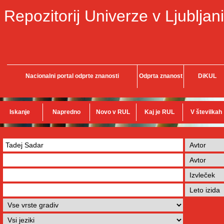
Repozitorij Univerze v Ljubljani
Nacionalni portal odprte znanosti
Odprta znanost
DiKUL
Iskanje
Napredno
Novo v RUL
Kaj je RUL
V številkah