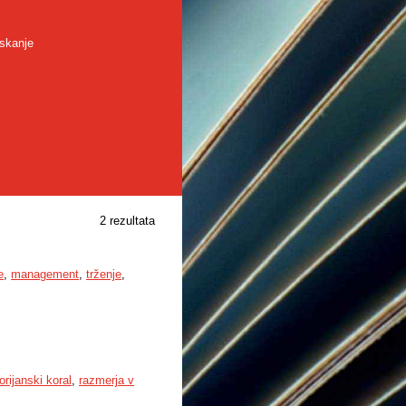
skanje
2 rezultata
e
,
management
,
trženje
,
orijanski koral
,
razmerja v