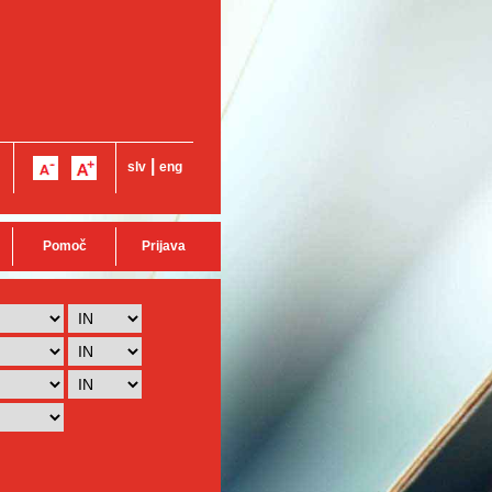
|
slv
eng
Pomoč
Prijava