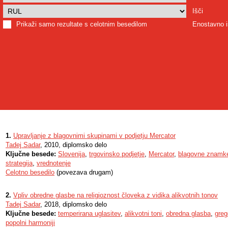
Išči
Prikaži samo rezultate s celotnim besedilom
Enostavno i
1.
Upravljanje z blagovnimi skupinami v podjetju Mercator
Tadej Sadar
, 2010, diplomsko delo
Ključne besede:
Slovenija
,
trgovinsko podjetje
,
Mercator
,
blagovne znamk
strategija
,
vrednotenje
Celotno besedilo
(povezava drugam)
2.
Vpliv obredne glasbe na religioznost človeka z vidika alikvotnih tonov
Tadej Sadar
, 2018, diplomsko delo
Ključne besede:
temperirana uglasitev
,
alikvotni toni
,
obredna glasba
,
greg
popolni harmoniji