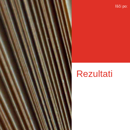
Išči po:
Rezultati