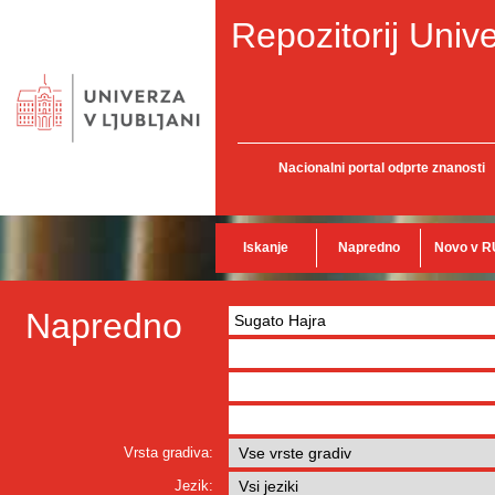
Repozitorij Unive
Nacionalni portal odprte znanosti
Iskanje
Napredno
Novo v R
Napredno
Vrsta gradiva:
Jezik: