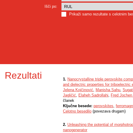
Išči po:
Prikaži samo rezultate s celotnim b
Rezultati
1.
Nanocrystalline triple perovskite co
and dielectric properties for triboelectri
Jelena Kojčinović
,
Manisha Sahu
,
Sugat
Jagličić
,
Elaheh Sadrollahi
,
Fred Jochen 
članek
Ključne besede:
perovskites
,
ferromagn
Celotno besedilo
(povezava drugam)
2.
Unleashing the potential of morphotrop
nanogenerator