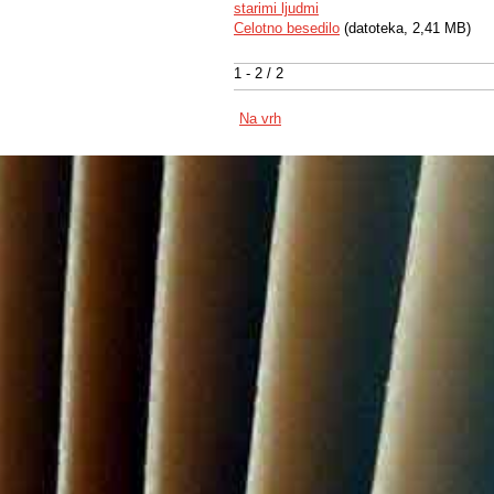
starimi ljudmi
Celotno besedilo
(datoteka, 2,41 MB)
1 - 2 / 2
Na vrh