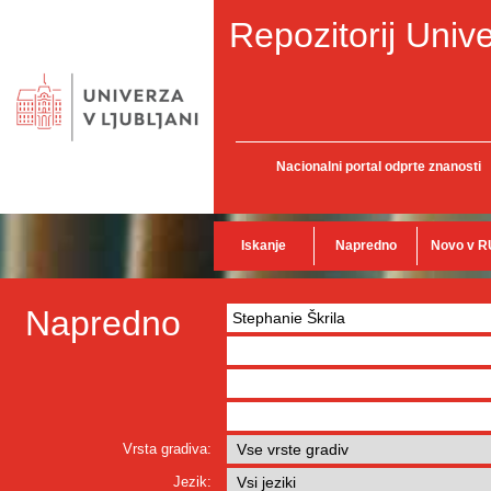
Repozitorij Unive
Nacionalni portal odprte znanosti
Iskanje
Napredno
Novo v R
Napredno
Vrsta gradiva:
Jezik: