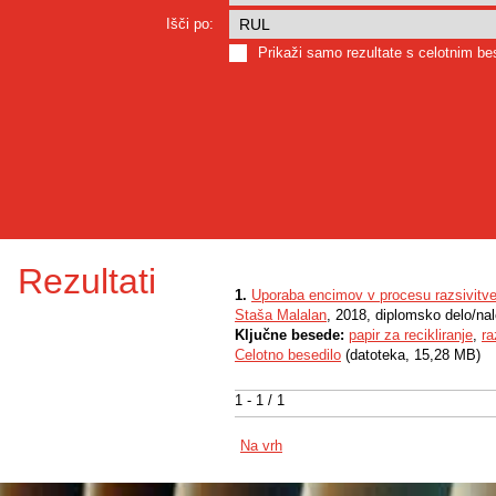
Išči po:
Prikaži samo rezultate s celotnim b
Rezultati
1.
Uporaba encimov v procesu razsivitv
Staša Malalan
, 2018, diplomsko delo/na
Ključne besede:
papir za recikliranje
,
ra
Celotno besedilo
(datoteka, 15,28 MB)
1 - 1 / 1
Na vrh