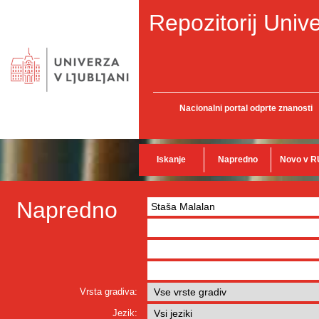
Repozitorij Unive
Nacionalni portal odprte znanosti
Iskanje
Napredno
Novo v R
Napredno
Vrsta gradiva:
Jezik: