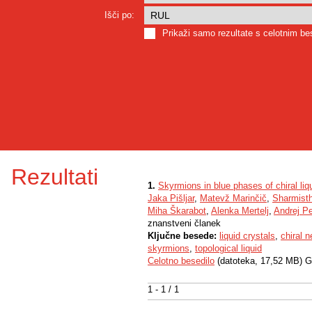
Išči po:
Prikaži samo rezultate s celotnim b
Rezultati
1.
Skyrmions in blue phases of chiral liq
Jaka Pišljar
,
Matevž Marinčič
,
Sharmist
Miha Škarabot
,
Alenka Mertelj
,
Andrej Pe
znanstveni članek
Ključne besede:
liquid crystals
,
chiral 
skyrmions
,
topological liquid
Celotno besedilo
(datoteka, 17,52 MB) G
1 - 1 / 1