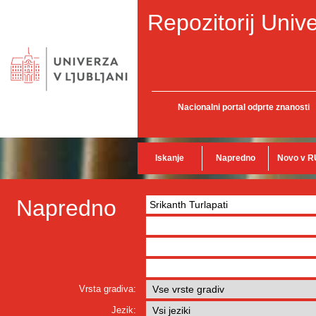
Repozitorij Unive
Nacionalni portal odprte znanosti
Iskanje
Napredno
Novo v R
Napredno
Vrsta gradiva:
Jezik: