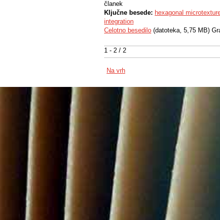
članek
Ključne besede:
hexagonal microtextur
integration
Celotno besedilo
(datoteka, 5,75 MB) Gr
1 - 2 / 2
Na vrh