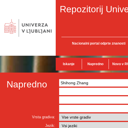
Repozitorij Unive
Nacionalni portal odprte znanosti
Iskanje
Napredno
Novo v R
Napredno
Vrsta gradiva:
Jezik: