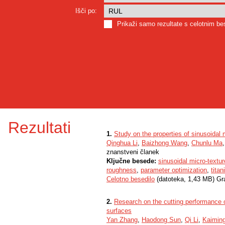
Išči po:
Prikaži samo rezultate s celotnim b
Rezultati
1.
Study on the properties of sinusoidal mi
Qinghua Li
,
Baizhong Wang
,
Chunlu Ma
znanstveni članek
Ključne besede:
sinusoidal micro-textur
roughness
,
parameter optimization
,
titan
Celotno besedilo
(datoteka, 1,43 MB) Gr
2.
Research on the cutting performance of
surfaces
Yan Zhang
,
Haodong Sun
,
Qi Li
,
Kaimin