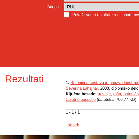
Išči po:
Prikaži samo rezultate s celotnim b
Rezultati
1.
Botanična sestava in proizvodnost ruše
Severina Lahajnar
, 2008, diplomsko delo
Ključne besede:
travinje
,
ruša
,
botaničn
Celotno besedilo
(datoteka, 766,77 KB)
1 - 1 / 1
Na vrh