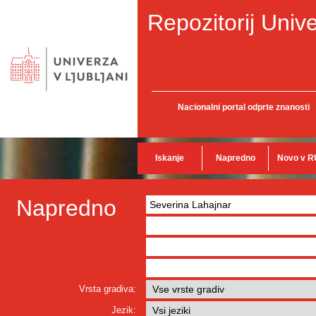
Repozitorij Unive
Nacionalni portal odprte znanosti
Iskanje
Napredno
Novo v R
Napredno
Vrsta gradiva:
Jezik: