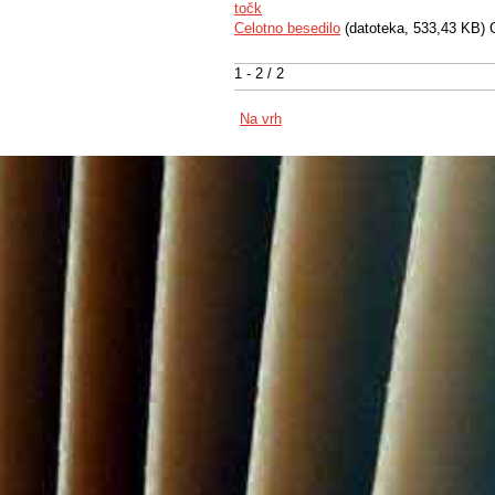
točk
Celotno besedilo
(datoteka, 533,43 KB) 
1 - 2 / 2
Na vrh