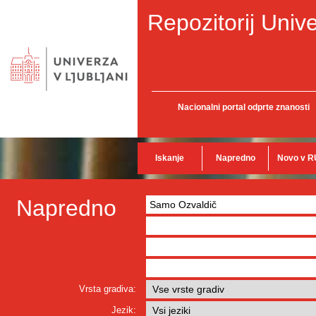
Repozitorij Unive
Nacionalni portal odprte znanosti
Iskanje
Napredno
Novo v R
Napredno
Vrsta gradiva:
Jezik: