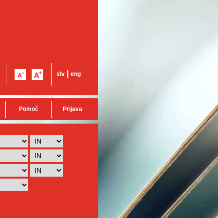
|
slv
eng
Pomoč
Prijava