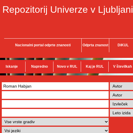
Repozitorij Univerze v Ljubljani
Nacionalni portal odprte znanosti
Odprta znanost
DiKUL
Iskanje
Napredno
Novo v RUL
Kaj je RUL
V številkah