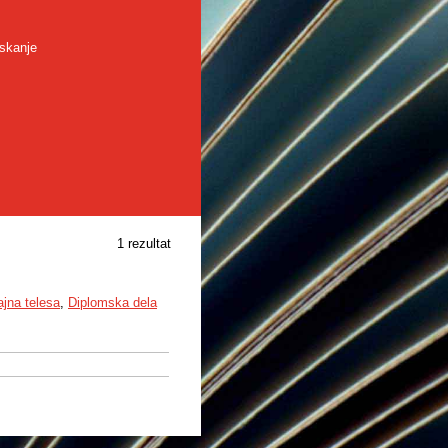
skanje
1 rezultat
jna telesa
,
Diplomska dela