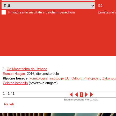
Išči
Prikaži samo rezultate s celotnim besedilom
Enostavno i
1.
Od Maastrichta do Lizbone
Roman Habjan
, 2016, diplomsko delo
Ključne besede:
komitologija
,
institucije EU
,
Odbori
,
Pristojnosti
,
Zakonoda
Celotno besedilo
(povezava drugam)
1 - 1 / 1
1
Iskanje izvedeno v 0.01 sek.
Na vrh