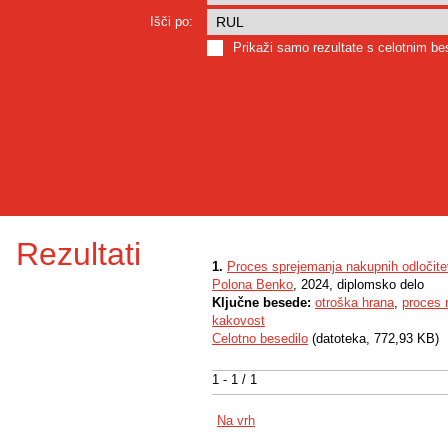
Išči po:
Prikaži samo rezultate s celotnim b
Rezultati
1.
Proces sprejemanja nakupnih odločite
Polona Benko
, 2024, diplomsko delo
Ključne besede:
otroška hrana
,
proces 
kakovost
Celotno besedilo
(datoteka, 772,93 KB)
1 - 1 / 1
Na vrh