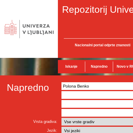
Repozitorij Unive
Nacionalni portal odprte znanosti
Iskanje
Napredno
Novo v R
Napredno
Vrsta gradiva:
Jezik: