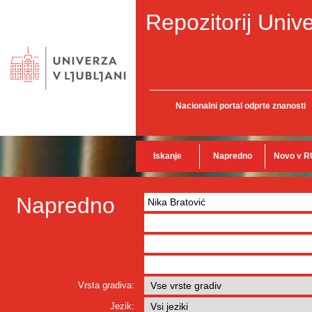
Repozitorij Unive
Nacionalni portal odprte znanosti
Iskanje
Napredno
Novo v R
Napredno
Vrsta gradiva:
Jezik: