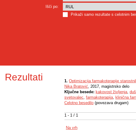
Išči po:
Prikaži samo rezultate s celotnim b
Rezultati
1.
Optimizacija farmakoterapije starostn
Nika Bratović
, 2017, magistrsko delo
Ključne besede:
kakovost življenja
,
duš
svetovalec
,
farmakoterapija
,
klinična far
Celotno besedilo
(povezava drugam)
1 - 1 / 1
Na vrh