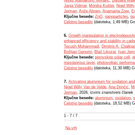
Nives Matijaković Mlinarić
,
Barbara Waw
Janja Vidmar
,
Monika Kušter
,
Nigel Will
Jerman
,
Anže Abram
,
Anamarija Zore
,
E
Ključne besede:
ZnO
,
nanoparticles
,
po
Celotno besedilo
(datoteka, 1,49 MB) Gr
6.
Growth manipulation in electrodeposit
enhanced efficiency and stability in carb
Tecush Mohammadi
,
Dimitris A. Chalkia
Boštjan Genorio
,
Blaž Likozar
,
Ivan Jer
Ključne besede:
perovskite solar cell
,
e
mesoporous layer
,
photovoltaic perform
Celotno besedilo
(datoteka, 11,30 MB) G
7.
Activating aluminium for oxidation an
Nigel Willy Van de Velde
,
Ana Drinčić
,
M
Jerman
, 2026, izvirni znanstveni članek
Ključne besede:
aluminium
,
oxidation
,
Celotno besedilo
(datoteka, 18,52 MB) G
1 - 7 / 7
Na vrh