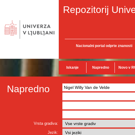
Repozitorij Unive
Nacionalni portal odprte znanosti
Iskanje
Napredno
Novo v R
Napredno
Vrsta gradiva:
Jezik: