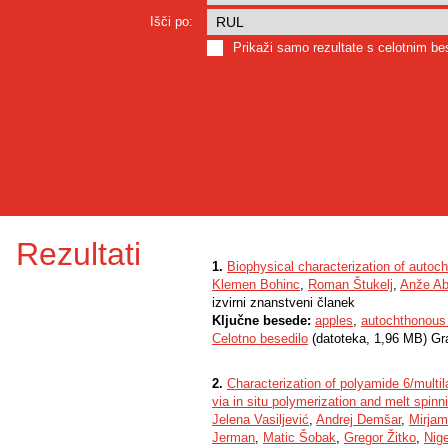
Išči po:
Prikaži samo rezultate s celotnim b
Rezultati
1.
Biophysical characterization of autoc
Klemen Bohinc
,
Roman Štukelj
,
Anže A
izvirni znanstveni članek
Ključne besede:
apples
,
autochthonous 
Celotno besedilo
(datoteka, 1,96 MB) Gr
2.
Characterization of polyamide 6/multil
via in situ polymerization and melt spinn
Jelena Vasiljević
,
Andrej Demšar
,
Mirja
Jerman
,
Matic Šobak
,
Gregor Žitko
,
Nige