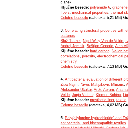
članek
Ključne besede:
polyamide 6
,
graphene 
fibers
,
mechanical properties
,
thermal sta
Celotno besedilo
(datoteka, 5,21 MB) Gr
3.
Correlating structural properties with 
batteries
Blaž Tratnik
,
Nigel Willy Van de Velde
,
I
Andrej Jamnik
,
Boštjan Genorio
,
Alen Viž
Ključne besede:
hard carbon
,
Na-ion ba
correlations
,
porosity
,
electrochemical p
chemistry
Celotno besedilo
(datoteka, 7,13 MB) Gr
4.
Antibacterial evaluation of different p
Ziba Najmi
,
Nives Matijaković Mlinarić
,
A
Aleksander Učakar
,
Anže Abram
,
Anamar
Velde
,
Janja Vidmar
,
Klemen Bohinc
,
Li
Ključne besede:
prosthetic liner
,
textile
Celotno besedilo
(datoteka, 4,02 MB) Gr
5.
Poly(allylamine hydrochloride) and Zn
antibacterial, and biocompatible textiles