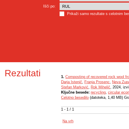
Išči po:
Prikaži samo rezultate s celotnim b
Rezultati
1.
Composting of recovered rock wool fr
Darja Istenič
,
Franja Prosenc
,
Neva Zup
Stefan Marković
,
Rok Mihelič
, 2024, izv
Ključne besede:
recycling
,
circular ec
Celotno besedilo
(datoteka, 1,40 MB) Gr
1 - 1 / 1
Na vrh