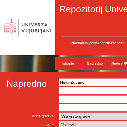
Repozitorij Unive
Nacionalni portal odprte znanosti
Iskanje
Napredno
Novo v R
Napredno
Vrsta gradiva:
Jezik: