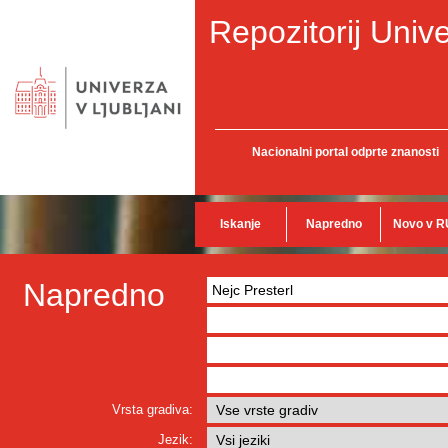
Repozitorij Unive
Nacionalni portal odprte znanosti
Iskanje
Napredno
Novo v R
Napredno
Vrsta gradiva:
Jezik: