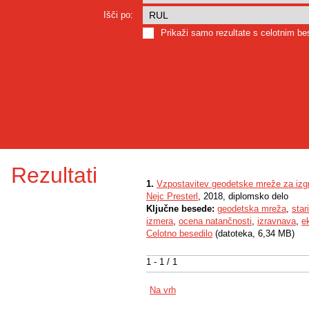
Išči po:
Prikaži samo rezultate s celotnim b
Rezultati
1.
Vzpostavitev geodetske mreže za izg
Nejc Presterl
, 2018, diplomsko delo
Ključne besede:
geodetska mreža
,
star
izmera
,
ocena natančnosti
,
izravnava
,
e
Celotno besedilo
(datoteka, 6,34 MB)
1 - 1 / 1
Na vrh