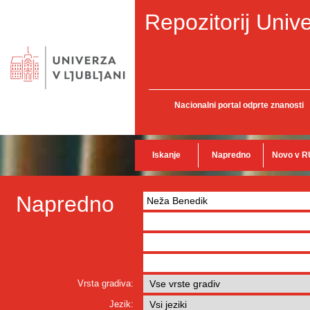
Repozitorij Unive
Nacionalni portal odprte znanosti
Iskanje
Napredno
Novo v R
Napredno
Vrsta gradiva:
Jezik: