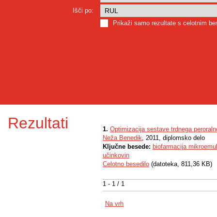
Išči po:
Prikaži samo rezultate s celotnim b
Rezultati
1.
Optimizacija sestave trdnega peroral
Neža Benedik
, 2011, diplomsko delo
Ključne besede:
biofarmacija mikroemulz
učinkovin
Celotno besedilo
(datoteka, 811,36 KB)
1 - 1 / 1
Na vrh