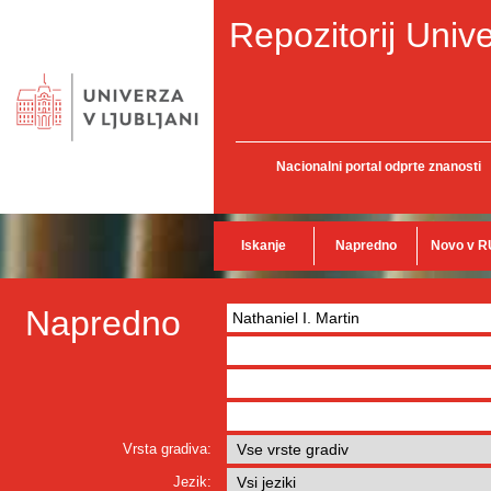
Repozitorij Unive
Nacionalni portal odprte znanosti
Iskanje
Napredno
Novo v R
Napredno
Vrsta gradiva:
Jezik: