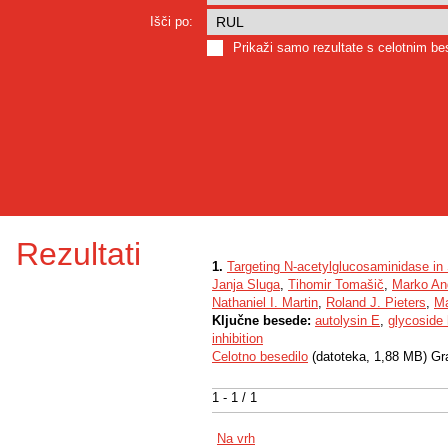
Išči po:
Prikaži samo rezultate s celotnim b
Rezultati
1.
Targeting N-acetylglucosaminidase in 
Janja Sluga
,
Tihomir Tomašič
,
Marko An
Nathaniel I. Martin
,
Roland J. Pieters
,
Ma
Ključne besede:
autolysin E
,
glycoside
inhibition
Celotno besedilo
(datoteka, 1,88 MB) Gr
1 - 1 / 1
Na vrh