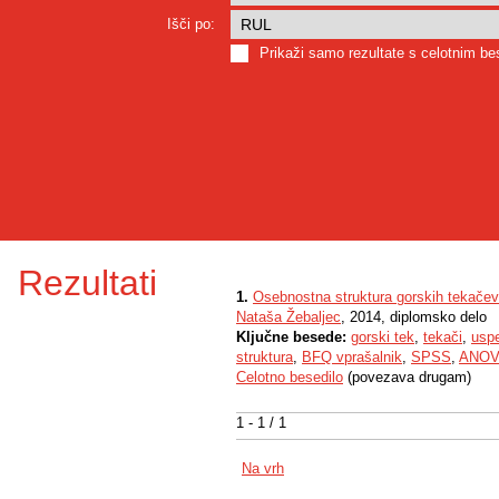
Išči po:
Prikaži samo rezultate s celotnim b
Rezultati
1.
Osebnostna struktura gorskih tekačev
Nataša Žebaljec
, 2014, diplomsko delo
Ključne besede:
gorski tek
,
tekači
,
usp
struktura
,
BFQ vprašalnik
,
SPSS
,
ANOV
Celotno besedilo
(povezava drugam)
1 - 1 / 1
Na vrh