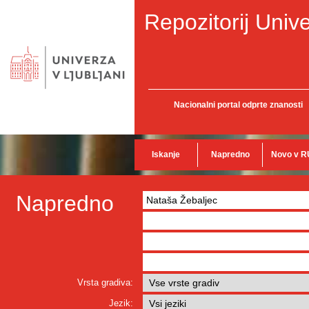
Repozitorij Unive
Nacionalni portal odprte znanosti
Iskanje
Napredno
Novo v R
Napredno
Vrsta gradiva:
Jezik: