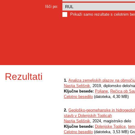
Išči po:
Prikaži samo rezultate s celotnim b
Rezultati
1.
Analiza zemeljskih plazov na območju 
Nastja Selišnik
, 2019, diplomsko delo/n
Ključne besede:
Poljane
,
Rečica ob Sav
Celotno besedilo
(datoteka, 4,30 MB)
2.
Geološko-geomehanske in hidrogeološ
stavb v Dolenjskih Toplicah
Nastja Selišnik
, 2024, magistrsko delo
Ključne besede:
Dolenjske Toplice
,
tem
Celotno besedilo
(datoteka, 3,53 MB) Gr