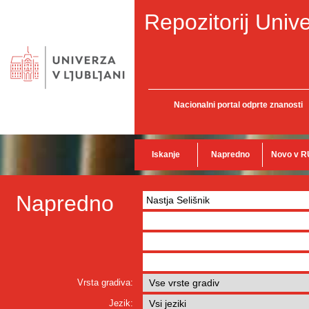
Repozitorij Unive
Nacionalni portal odprte znanosti
Iskanje
Napredno
Novo v R
Napredno
Vrsta gradiva:
Jezik: