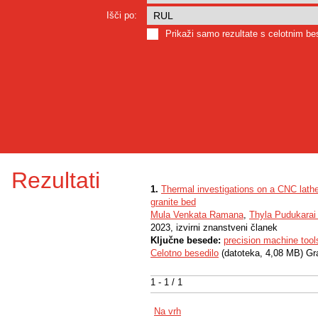
Išči po:
Prikaži samo rezultate s celotnim b
Rezultati
1.
Thermal investigations on a CNC lathe
granite bed
Mula Venkata Ramana
,
Thyla Pudukara
2023, izvirni znanstveni članek
Ključne besede:
precision machine tool
Celotno besedilo
(datoteka, 4,08 MB) Gr
1 - 1 / 1
Na vrh