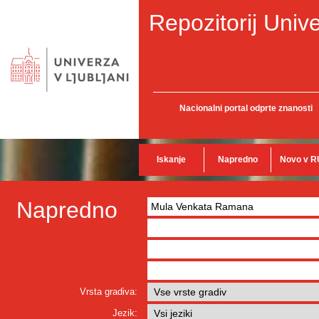
Repozitorij Unive
Nacionalni portal odprte znanosti
Iskanje
Napredno
Novo v R
Napredno
Vrsta gradiva:
Jezik: