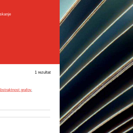
skanje
1 rezultat
bstraktnost grafov
,