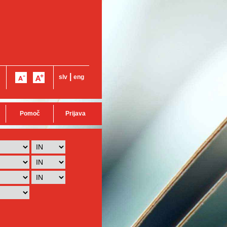
|
slv
eng
Pomoč
Prijava