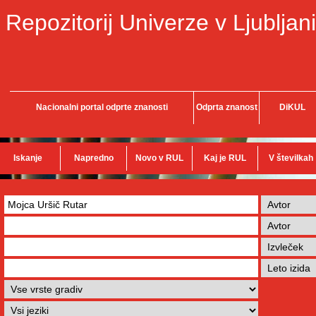
Repozitorij Univerze v Ljubljani
Nacionalni portal odprte znanosti
Odprta znanost
DiKUL
Iskanje
Napredno
Novo v RUL
Kaj je RUL
V številkah