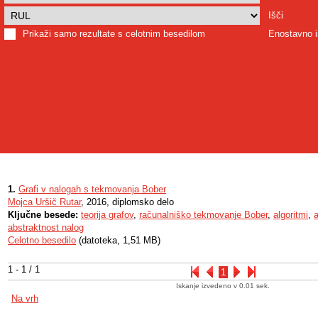
Išči
Prikaži samo rezultate s celotnim besedilom
Enostavno i
1.
Grafi v nalogah s tekmovanja Bober
Mojca Uršič Rutar
, 2016, diplomsko delo
Ključne besede:
teorija grafov
,
računalniško tekmovanje Bober
,
algoritmi
,
a
abstraktnost nalog
Celotno besedilo
(datoteka, 1,51 MB)
1 - 1 / 1
1
Iskanje izvedeno v 0.01 sek.
Na vrh