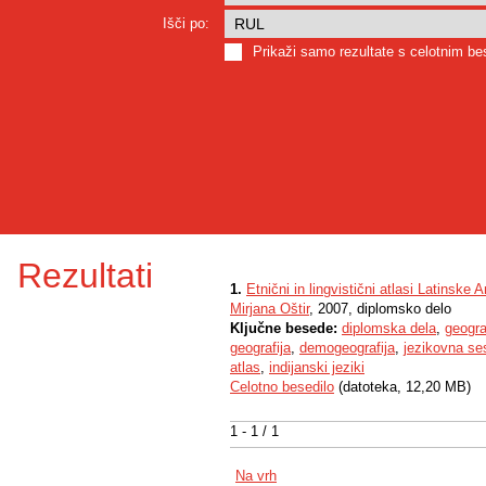
Išči po:
Prikaži samo rezultate s celotnim b
Rezultati
1.
Etnični in lingvistični atlasi Latinske 
Mirjana Oštir
, 2007, diplomsko delo
Ključne besede:
diplomska dela
,
geogra
geografija
,
demogeografija
,
jezikovna se
atlas
,
indijanski jeziki
Celotno besedilo
(datoteka, 12,20 MB)
1 - 1 / 1
Na vrh