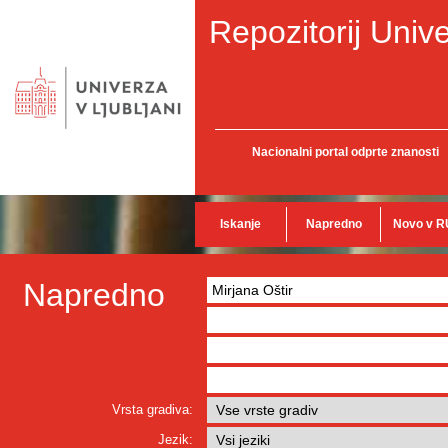
Repozitorij Unive
Nacionalni portal odprte znanosti
Iskanje
Napredno
Novo v R
Napredno
Vrsta gradiva:
Jezik: