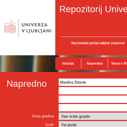
Repozitorij Unive
Nacionalni portal odprte znanosti
Iskanje
Napredno
Novo v R
Napredno
Vrsta gradiva:
Jezik: