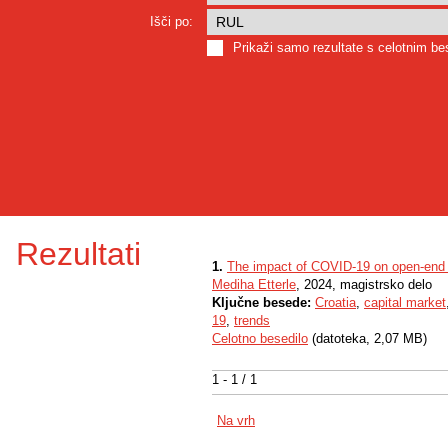
Išči po:
Prikaži samo rezultate s celotnim b
Rezultati
1.
The impact of COVID-19 on open-end f
Mediha Etterle
, 2024, magistrsko delo
Ključne besede:
Croatia
,
capital market
19
,
trends
Celotno besedilo
(datoteka, 2,07 MB)
1 - 1 / 1
Na vrh