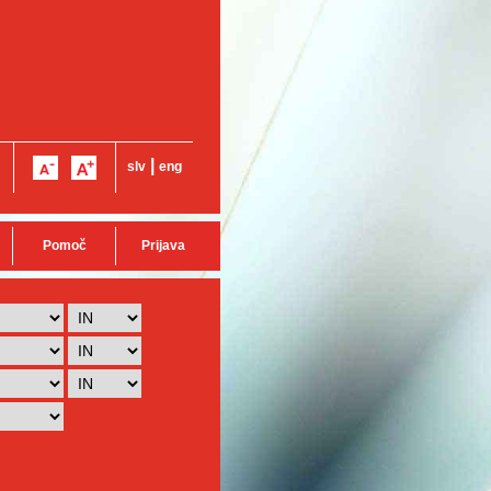
|
slv
eng
Pomoč
Prijava