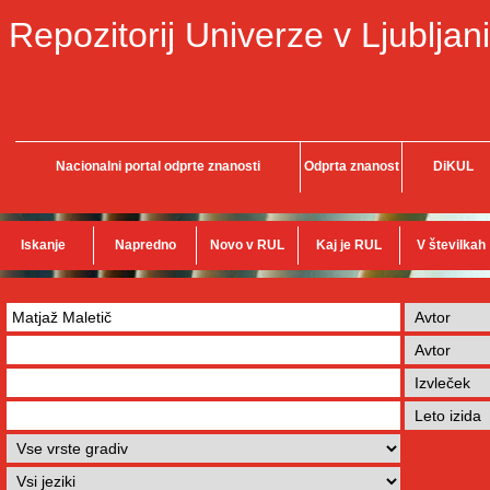
Repozitorij Univerze v Ljubljani
Nacionalni portal odprte znanosti
Odprta znanost
DiKUL
Iskanje
Napredno
Novo v RUL
Kaj je RUL
V številkah