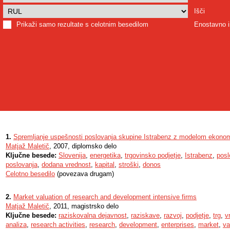
Išči
Prikaži samo rezultate s celotnim besedilom
Enostavno i
1.
Spremljanje uspešnosti poslovanja skupine Istrabenz z modelom ekono
Matjaž Maletič
, 2007, diplomsko delo
Ključne besede:
Slovenija
,
energetika
,
trgovinsko podjetje
,
Istrabenz
,
posl
poslovanja
,
dodana vrednost
,
kapital
,
stroški
,
donos
Celotno besedilo
(povezava drugam)
2.
Market valuation of research and development intensive firms
Matjaž Maletič
, 2011, magistrsko delo
Ključne besede:
raziskovalna dejavnost
,
raziskave
,
razvoj
,
podjetje
,
trg
,
v
analiza
,
research activities
,
research
,
development
,
enterprises
,
market
,
va