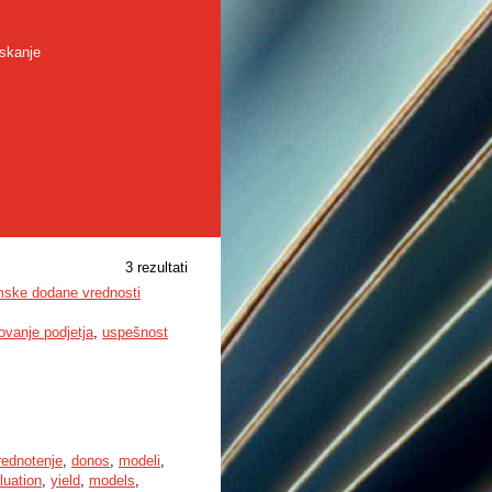
skanje
3 rezultati
mske dodane vrednosti
ovanje podjetja
,
uspešnost
rednotenje
,
donos
,
modeli
,
luation
,
yield
,
models
,