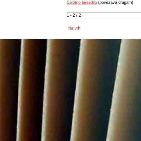
Celotno besedilo
(povezava drugam)
1 - 2 / 2
Na vrh