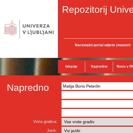
Repozitorij Unive
Nacionalni portal odprte znanosti
Iskanje
Napredno
Novo v R
Napredno
Vrsta gradiva:
Jezik: