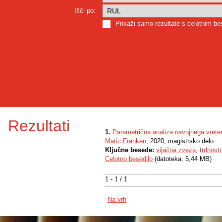
Išči po:
Prikaži samo rezultate s celotnim b
Rezultati
1.
Parametrična analiza navojnega vreten
Matic Franken
, 2020, magistrsko delo
Ključne besede:
vijačna zveza
,
trdnost
Celotno besedilo
(datoteka, 5,44 MB)
1 - 1 / 1
Na vrh