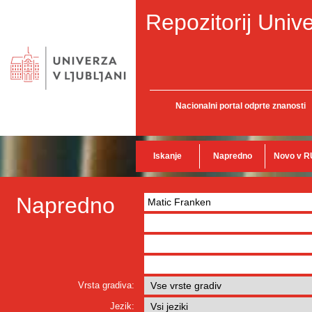
Repozitorij Unive
Nacionalni portal odprte znanosti
Iskanje
Napredno
Novo v R
Napredno
Vrsta gradiva:
Jezik: