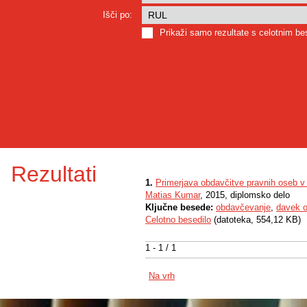
Išči po:
Prikaži samo rezultate s celotnim b
Rezultati
1.
Primerjava obdavčitve pravnih oseb v 
Matias Kumar
, 2015, diplomsko delo
Ključne besede:
obdavčevanje
,
davek o
Celotno besedilo
(datoteka, 554,12 KB)
1 - 1 / 1
Na vrh