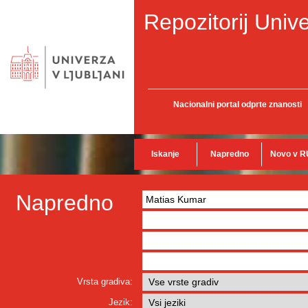
Repozitorij Unive
Nacionalni portal odprte znanosti
Iskanje
Napredno
Novo v R
Napredno
Vrsta gradiva:
Jezik: