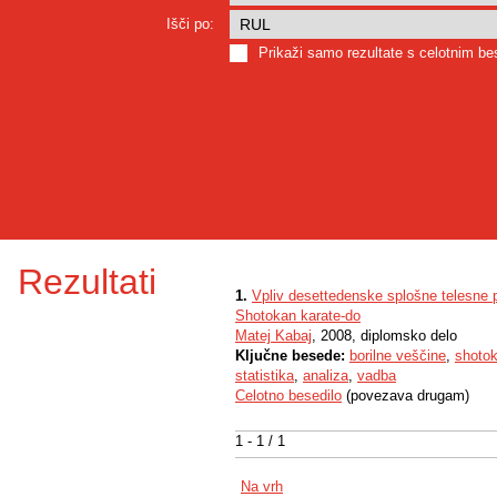
Išči po:
Prikaži samo rezultate s celotnim b
Rezultati
1.
Vpliv desettedenske splošne telesne 
Shotokan karate-do
Matej Kabaj
, 2008, diplomsko delo
Ključne besede:
borilne veščine
,
shotok
statistika
,
analiza
,
vadba
Celotno besedilo
(povezava drugam)
1 - 1 / 1
Na vrh