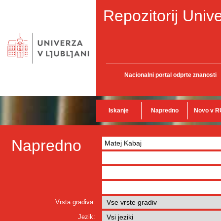
Repozitorij Unive
Nacionalni portal odprte znanosti
Iskanje
Napredno
Novo v R
Napredno
Vrsta gradiva:
Jezik: