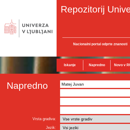
Repozitorij Unive
Nacionalni portal odprte znanosti
Iskanje
Napredno
Novo v R
Napredno
Vrsta gradiva:
Jezik: