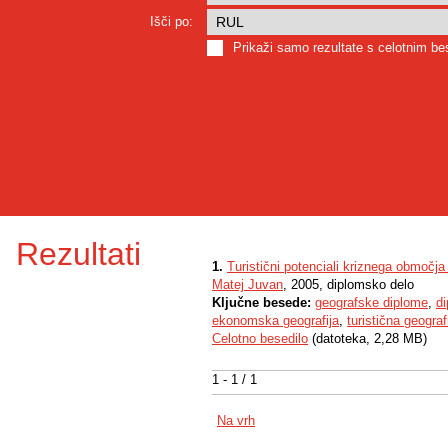
Išči po:
Prikaži samo rezultate s celotnim b
Rezultati
1.
Turistični potenciali kriznega območj
Matej Juvan
, 2005, diplomsko delo
Ključne besede:
geografske diplome
,
d
ekonomska geografija
,
turistična geograf
Celotno besedilo
(datoteka, 2,28 MB)
1 - 1 / 1
Na vrh